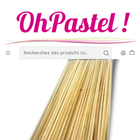
Accueil
Disposables
Popotes y palos para brocheta y paleta
Palillo bambu (15 cm 2.5 mm) 52-507