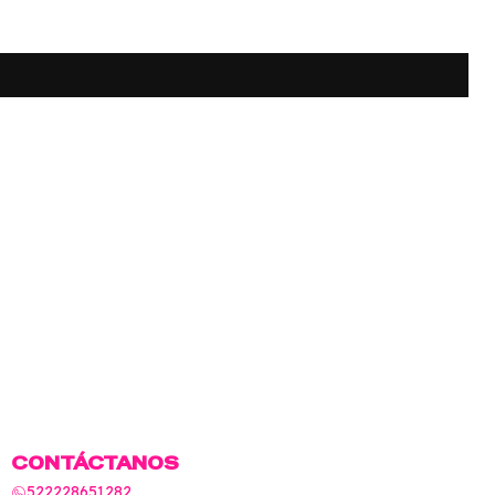
CONTÁCTANOS
522228651282