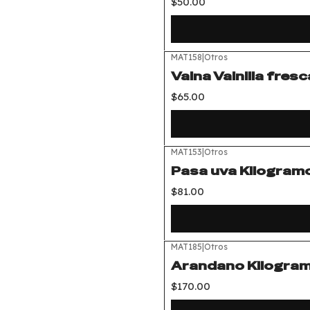
$50.00
MAT158
|
Otros
Vaina Vainilla fres
$65.00
MAT153
|
Otros
Pasa uva Kilogram
$81.00
MAT185
|
Otros
Arandano Kilogra
$170.00