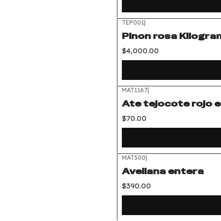
TEP001
|
Pinon rosa Kilogr
$4,000.00
MAT1167
|
Ate tejocote rojo e
$70.00
MAT500
|
Avellana entera
$390.00