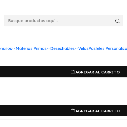
utos secos y semil
nsilios
Materias Primas
Desechables
Velas
Pasteles Personaliz
ilogramo
AGREGAR AL CARRITO
AGREGAR AL CARRITO