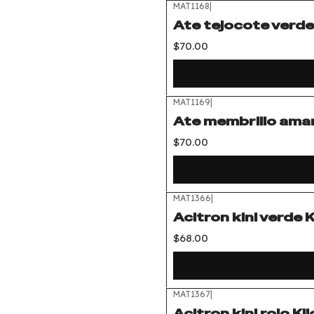
MAT1168
|
Ate tejocote verde
$70.00
MAT1169
|
Ate membrillo amari
$70.00
MAT1366
|
Acitron kini verde 
$68.00
MAT1367
|
Acitron kini rojo K