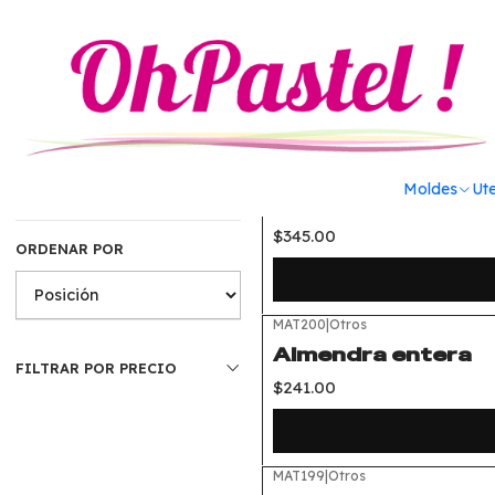
Inicio
Materias Primas
Frutos secos y semillas
Fr
Filtrar Productos
MAT148
|
Otros
Moldes
Ute
Nuez en mitades K
1-16 de 16 productos
$345.00
ORDENAR POR
MAT200
|
Otros
Almendra entera
FILTRAR POR PRECIO
$241.00
MAT199
|
Otros