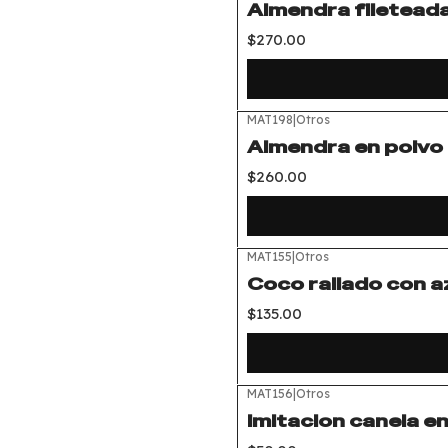
Almendra filetead
$270.00
MAT198
|
Otros
Almendra en polvo
$260.00
MAT155
|
Otros
Coco rallado con 
$135.00
MAT156
|
Otros
Imitacion canela e