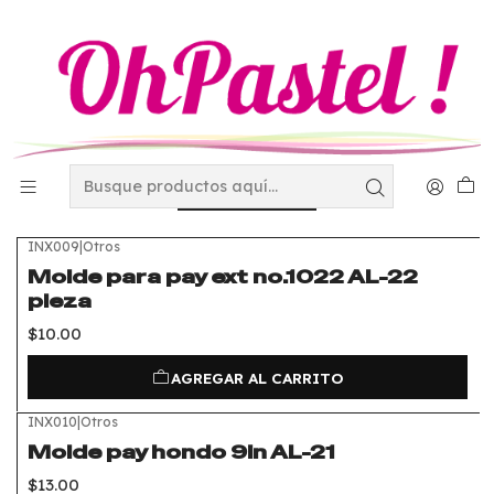
Inicio
Desechables
Moldes y mangas de un solo uso
Moldes y mangas de un
solo uso
FILTROS
INX009
|
Otros
Molde para pay ext no.1022 AL-22
pieza
$10.00
AGREGAR AL CARRITO
INX010
|
Otros
Molde pay hondo 9in AL-21
$13.00