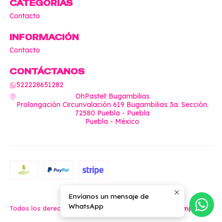
CATEGORÍAS
Contacto
INFORMACIÓN
Contacto
CONTÁCTANOS
522228651282
OhPastel! Bugambilias
Prolongación Circunvalación 619 Bugambilias 3a. Sección.
72580 Puebla - Puebla
Puebla - México
Envíanos un mensaje de
2026 OhPastel!.
WhatsApp
Todos los derechos reservados.
Desarrollado por Jumpseller
.