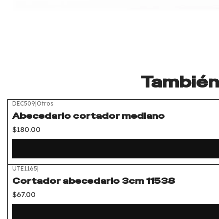
También 
DEC509
|
Otros
Abecedario cortador mediano
$180.00
UTE1165
|
Cortador abecedario 3cm 11538
$67.00