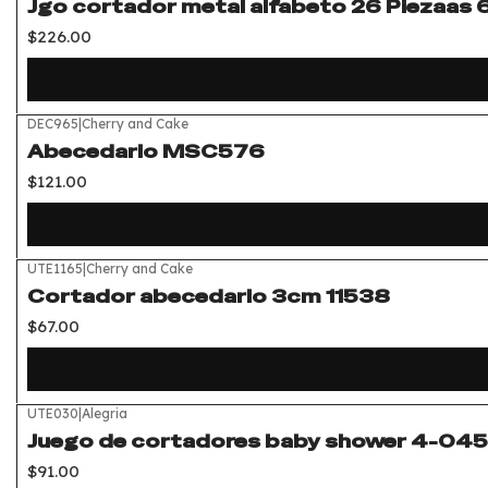
Jgo cortador metal alfabeto 26 Piezaas
$226.00
DEC965
|
Cherry and Cake
Abecedario MSC576
$121.00
UTE1165
|
Cherry and Cake
Cortador abecedario 3cm 11538
$67.00
UTE030
|
Alegria
Juego de cortadores baby shower 4-04
$91.00