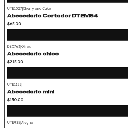
UTE1027
|
Cherry and Cake
Abecedario Cortador DTEM54
$65.00
DEC763
|
Otros
Abecedario chico
$215.00
UTE1155
|
Abecedario mini
$150.00
UTE925
|
Alegria