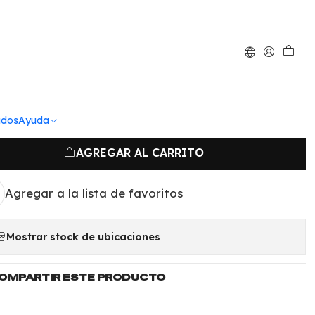
|
dario cortador
grande
ados
Ayuda
AGREGAR AL CARRITO
Agregar a la lista de favoritos
Mostrar stock de ubicaciones
OMPARTIR ESTE PRODUCTO