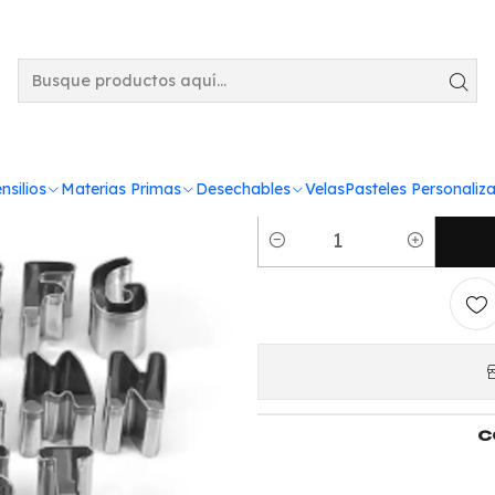
or grande
Abece
nsilios
Materias Primas
Desechables
Velas
Pasteles Personaliz
Cantidad
C