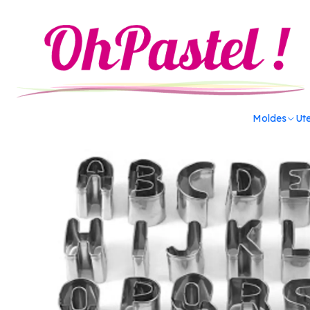
Inicio
Utensilios
Cortadores y eyectores
Abecedario cortad
Moldes
Ute