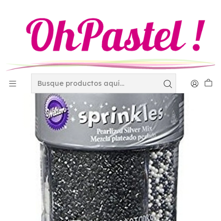
Inicio
Decoración
Perlas - Diamantinas y Granillos
Azar brillante
capacillo std corazones negros/rojos 4-