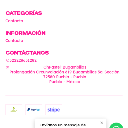
CATEGORÍAS
Contacto
INFORMACIÓN
Contacto
CONTÁCTANOS
522228651282
OhPastel! Bugambilias
Prolongación Circunvalación 619 Bugambilias 3a. Sección.
72580 Puebla - Puebla
Puebla - México
Envíanos un mensaje de
2026 OhPastel!.