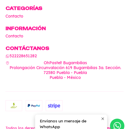
CATEGORÍAS
Contacto
INFORMACIÓN
Contacto
CONTÁCTANOS
522228651282
OhPastel! Bugambilias
Prolongación Circunvalación 619 Bugambilias 3a. Sección.
72580 Puebla - Puebla
Puebla - México
Envíanos un mensaje de
2026 OhPastel!.
WhatsApp
Todos los derechos reservados.
Desarrollado por Jumpseller
.