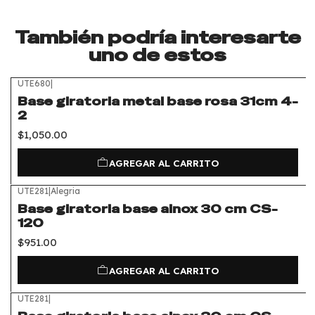
También podría interesarte
uno de estos
UTE680
|
Base giratoria metal base rosa 31cm 4-
2
$1,050.00
AGREGAR AL CARRITO
UTE281
|
Alegria
Base giratoria base ainox 30 cm CS-
120
$951.00
AGREGAR AL CARRITO
UTE281
|