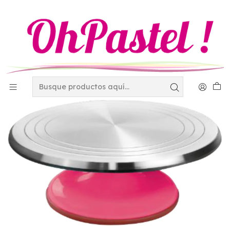
Inicio
Decoración
Exhibidores y transportadoras
Bases para pastel y cupcakes
Base giratoria metal base rosa 31cm 4-2