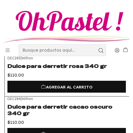
Inicio
Decoración
Candy Melts de Wilton
Candy Melts de Wilton
FILTROS
DEC285
|
Wilton
Dulce para derretir rosa 340 gr
$110.00
AGREGAR AL CARRITO
DEC284
|
Wilton
Dulce para derretir cacao oscuro
340 gr
$110.00