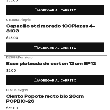
$55.00
AGREGAR AL CARRITO
UTE0068
|
Alegria
Capacillo std morado 100Piezas 4-
3103
$45.00
AGREGAR AL CARRITO
DES084
|
Pasteloso
Base plateada de carton 12 cm BP12
$5.00
AGREGAR AL CARRITO
DES114
|
Alegria
Ciento Popote recto bio 26cm
POPBIO-26
$35.00