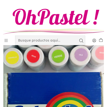
Inicio
Decoración
Colores Vegetales - Matizadores
Highlighters - Aerosoles y Plumones comestibles
Color en pasta Colorchef 50g Amarillo