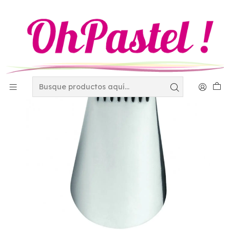
Inicio
Decoración
Duyas - Mangas y Coples
Duyas
Duya #48 418-48