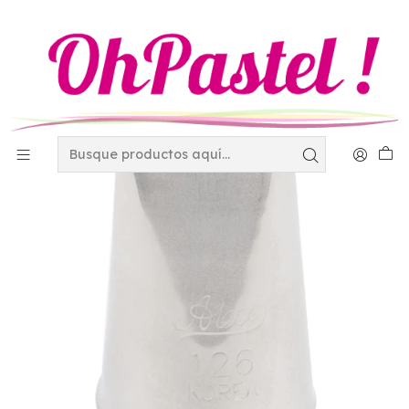
Inicio
Decoración
Duyas - Mangas y Coples
Duyas
Duya Ateco No. 126 petalo