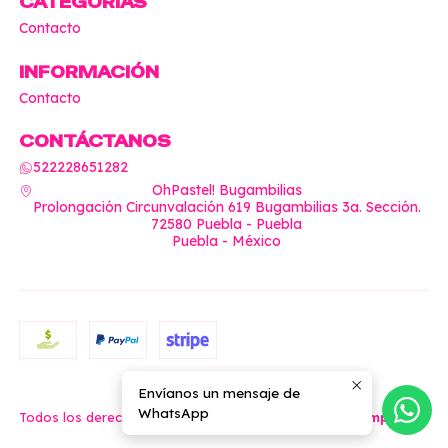
CATEGORÍAS
Contacto
INFORMACIÓN
Contacto
CONTÁCTANOS
522228651282
OhPastel! Bugambilias
Prolongación Circunvalación 619 Bugambilias 3a. Sección.
72580 Puebla - Puebla
Puebla - México
Envíanos un mensaje de
2026 OhPastel!.
WhatsApp
Todos los derechos reservados.
Desarrollado por Jumpseller
.