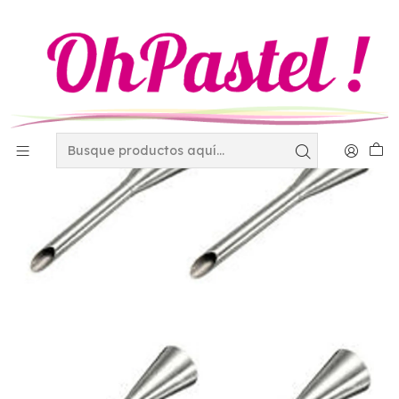
Inicio
Decoración
Duyas - Mangas y Coples
Duyas
Duya Ateco No. 231 para rellenar