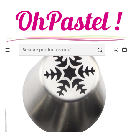
Inicio
Decoración
Duyas - Mangas y Coples
Duyas
Duya estrella Navide?a #2 240-2