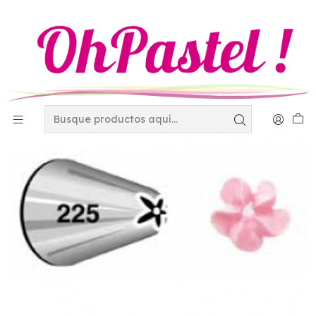
Inicio
Decoración
Duyas - Mangas y Coples
Duyas
Duya Wilton 225 402-225