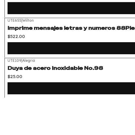
UTE655
|
Wilton
Imprime mensajes letras y numeros 88P
$522.00
UTE109
|
Alegria
Duya de acero inoxidable No.98
$25.00