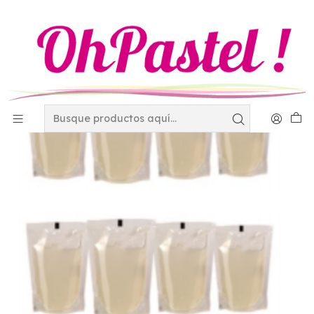
Inicio
Materias Primas
Ingredientes
Presto Nata Rich?s 907gr