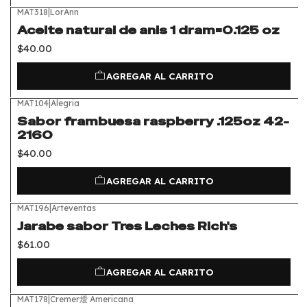
MAT318
|
LorAnn
Aceite natural de anis 1 dram=0.125 oz
$40.00
AGREGAR AL CARRITO
MAT104
|
Alegria
Sabor frambuesa raspberry .125oz 42-
2160
$40.00
AGREGAR AL CARRITO
MAT196
|
Arteventas
Jarabe sabor Tres Leches Rich's
$61.00
AGREGAR AL CARRITO
MAT178
|
Cremer燰 Americana