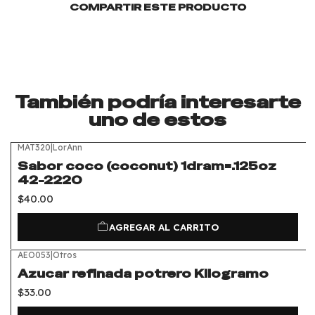
COMPARTIR ESTE PRODUCTO
También podría interesarte
uno de estos
MAT320
|
LorAnn
Sabor coco (coconut) 1dram=.125oz
42-2220
$40.00
AGREGAR AL CARRITO
AEO053
|
Otros
Azucar refinada potrero Kilogramo
$33.00