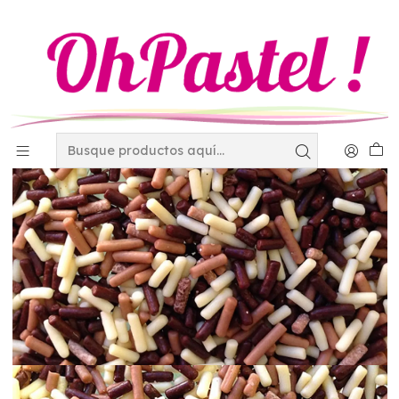
Inicio
Materias Primas
Chocolate
Granillo combinado Kilogramo PRD