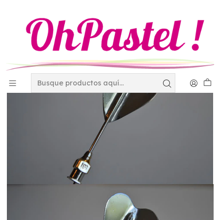
Inicio
Utensilios
Gubias
Gubia agujas acero inox petalo de jazmin GAGUJAS08