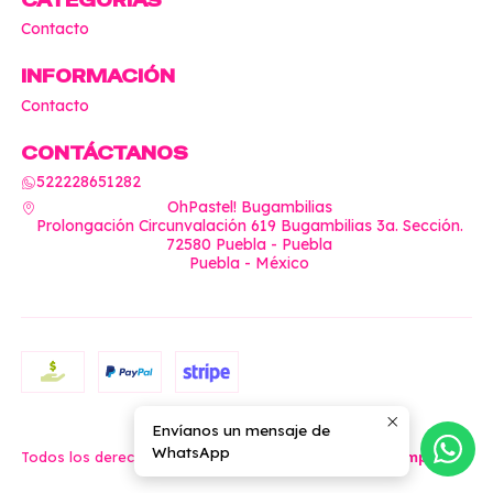
CATEGORÍAS
Contacto
INFORMACIÓN
Contacto
CONTÁCTANOS
522228651282
OhPastel! Bugambilias
Prolongación Circunvalación 619 Bugambilias 3a. Sección.
72580 Puebla - Puebla
Puebla - México
Envíanos un mensaje de
2026 OhPastel!.
WhatsApp
Todos los derechos reservados.
Desarrollado por Jumpseller
.