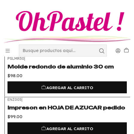
Inicio
mercadolibre
mercadolibre
FILTROS
PSLMR30
|
Molde redondo de aluminio 30 cm
$98.00
AGREGAR AL CARRITO
ENZ005
|
Impreson en HOJA DE AZUCAR pedido
$99.00
AGREGAR AL CARRITO