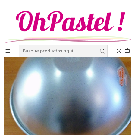
Inicio
Charolas y Tapetes
Moldes Odisea
mercadolibre
Molde de esfera Odisea