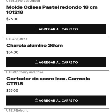
UTE618
|
Moldes Odisea
Molde Odisea Pastel redondo 18 cm
101218
$76.00
AGREGAR AL CARRITO
UTE370
|
Otros
Charola alumino 26cm
$54.00
AGREGAR AL CARRITO
UTE397
|
Cherry and Cake
Cortador de acero inox. Carreola
CTR18
$35.00
AGREGAR AL CARRITO
UTE191
|
Alegria