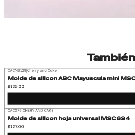
También 
CACMS128
|
Cherry and Cake
Molde de silicon ABC Mayuscula mini MS
$125.00
CAC079
|
CHERY AND CAKE
Molde de silicon hoja universal MSC694
$127.00