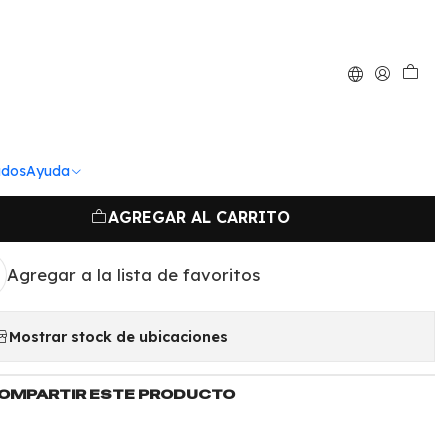
|
 de silicon ABC
scula MSC127
ados
Ayuda
AGREGAR AL CARRITO
Agregar a la lista de favoritos
Mostrar stock de ubicaciones
OMPARTIR ESTE PRODUCTO