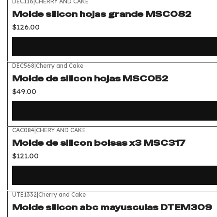
DEC116
|
CHERRY AND CAKE
Molde silicon hojas grande MSC082
$126.00
DEC568
|
Cherry and Cake
Molde de silicon hojas MSC052
$49.00
CAC084
|
CHERY AND CAKE
Molde de silicon bolsas x3 MSC317
$121.00
UTE1332
|
Cherry and Cake
Molde silicon abc mayusculas DTEM309