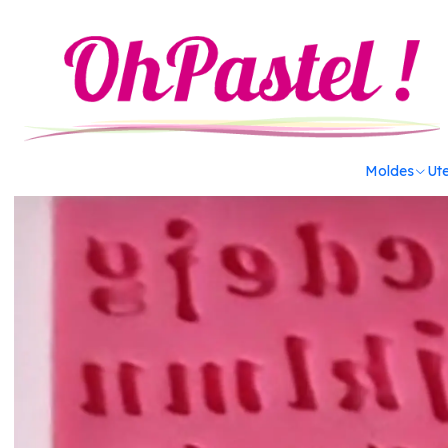
Inicio
Decoración
El mundo del Fondant
Molde de silicon 
Moldes
Ute