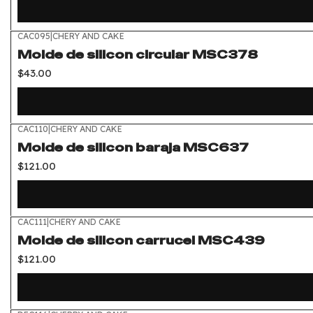
CAC095
|
CHERY AND CAKE
Molde de silicon circular MSC378
$43.00
CAC110
|
CHERY AND CAKE
Molde de silicon baraja MSC637
$121.00
CAC111
|
CHERY AND CAKE
Molde de silicon carrucel MSC439
$121.00