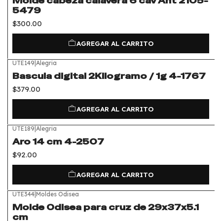
Molde cabeza calavera 6 cav Ant 2105-
5479
$300.00
AGREGAR AL CARRITO
UTE149
|
Alegria
Bascula digital 2Kilogramo / 1g 4-1767
$379.00
AGREGAR AL CARRITO
UTE189
|
Alegria
Aro 14 cm 4-2507
$92.00
AGREGAR AL CARRITO
UTE344
|
Moldes Odisea
Molde Odisea para cruz de 29x37x5.1
cm