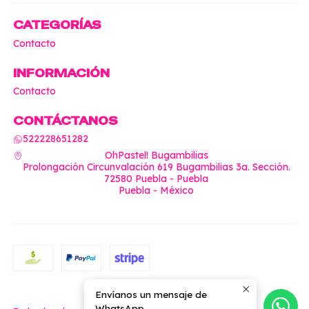
CATEGORÍAS
Contacto
INFORMACIÓN
Contacto
CONTÁCTANOS
522228651282
OhPastel! Bugambilias
Prolongación Circunvalación 619 Bugambilias 3a. Sección.
72580 Puebla - Puebla
Puebla - México
Envíanos un mensaje de
2026 OhPastel!.
WhatsApp