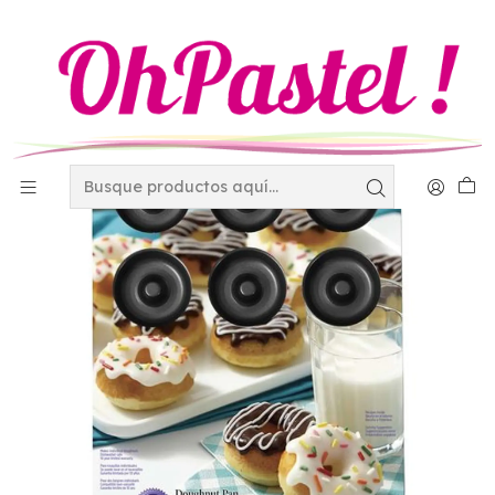
Inicio
Charolas y Tapetes
Moldes Wilton
mercadolibre
Molde dona 12 cav 13 3/4 Wilton 2105-2390