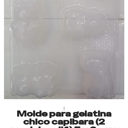
|
Molde para gelatina
chico capibara (2