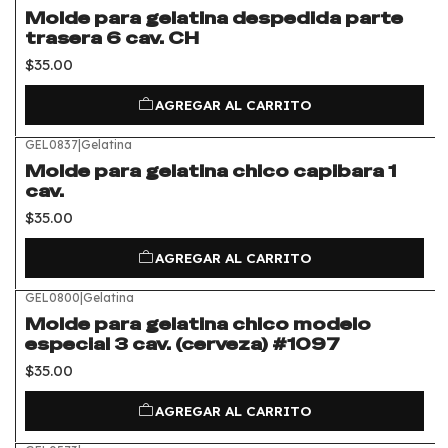
Molde para gelatina despedida parte
trasera 6 cav. CH
$35.00
AGREGAR AL CARRITO
GEL0837
|
Gelatina
Molde para gelatina chico capibara 1
cav.
$35.00
AGREGAR AL CARRITO
GEL0800
|
Gelatina
Molde para gelatina chico modelo
especial 3 cav. (cerveza) #1097
$35.00
AGREGAR AL CARRITO