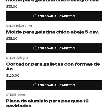
$35.00
AGREGAR AL CARRITO
GEL0840
|
Gelatina
Molde para gelatina chico abeja 5 cav.
$35.00
AGREGAR AL CARRITO
UTE064
|
Alegria
Cortador para galletas con formas de
An
$110.00
AGREGAR AL CARRITO
UTE153
|
Otros
Placa de aluminio para panques 12
cavidades