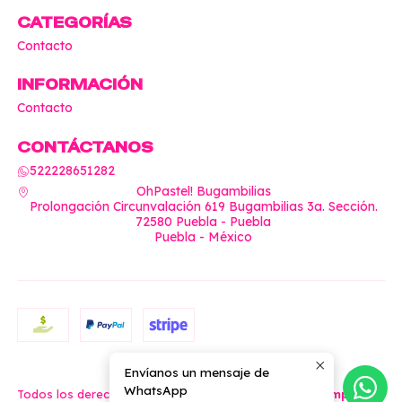
CATEGORÍAS
Contacto
INFORMACIÓN
Contacto
CONTÁCTANOS
522228651282
OhPastel! Bugambilias
Prolongación Circunvalación 619 Bugambilias 3a. Sección.
72580 Puebla - Puebla
Puebla - México
Envíanos un mensaje de
2026 OhPastel!.
WhatsApp
Todos los derechos reservados.
Desarrollado por Jumpseller
.