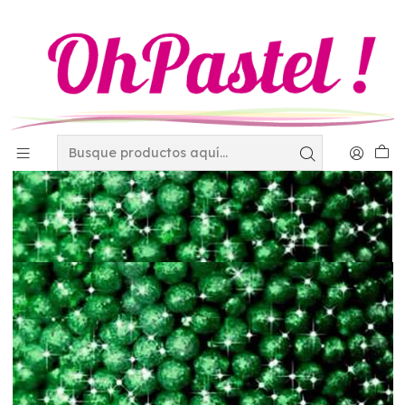
Inicio
Decoración
Perlas - Diamantinas y Granillos
Perlas
Perla diamantada med 100 gr verde bandera