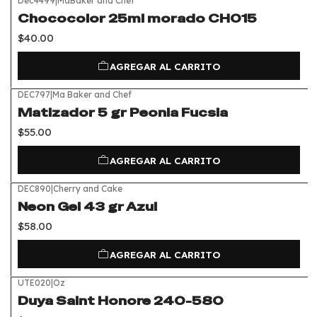
Dec4499
|
MaBaker and Chef
Chococolor 25ml morado CH015
$40.00
AGREGAR AL CARRITO
DEC797
|
Ma Baker and Chef
Matizador 5 gr Peonia Fucsia
$55.00
AGREGAR AL CARRITO
DEC890
|
Cherry and Cake
Neon Gel 43 gr Azul
$58.00
AGREGAR AL CARRITO
UTE020
|
Oz
Duya Saint Honore 240-580