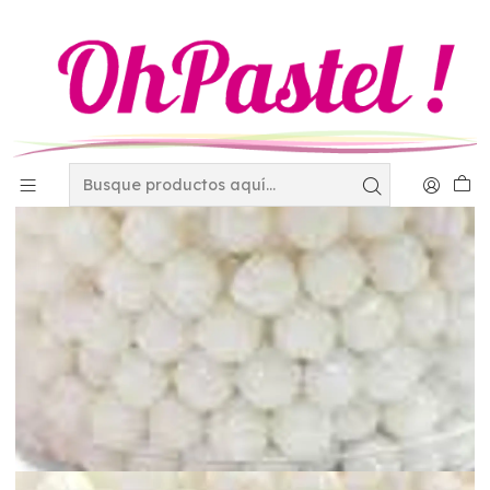
Inicio
Decoración
Perlas - Diamantinas y Granillos
Perlas
Perla diamantada mediana blanco holograma verde
Kilogramo