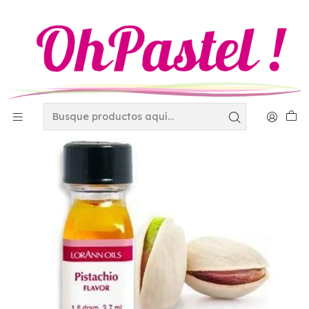
Inicio
Materias Primas
Saborizantes
Sabor pistache pistacho Lorann 3.7ml 42-2630