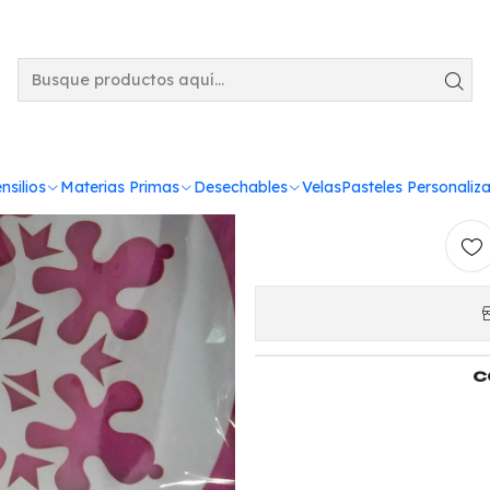
Conf
nsilios
Materias Primas
Desechables
Velas
Pasteles Personaliz
C