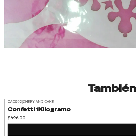
También 
CAC092
|
CHERY AND CAKE
Confetti 1Kilogramo
$696.00