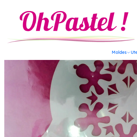
Inicio
Decoración
Confetti calabaza 1Kilogramo
Moldes
Ute