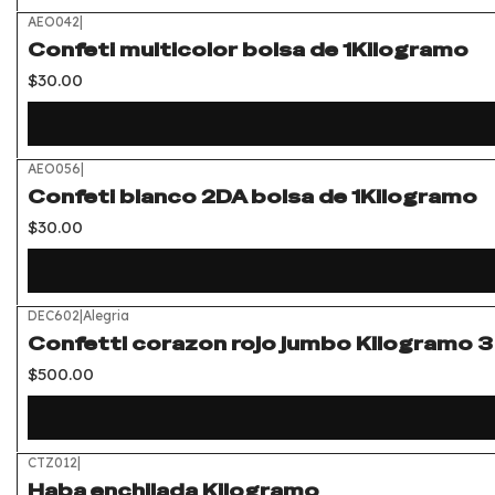
AEO042
|
Confeti multicolor bolsa de 1Kilogramo
$30.00
AEO056
|
Confeti blanco 2DA bolsa de 1Kilogramo
$30.00
DEC602
|
Alegria
Confetti corazon rojo jumbo Kilogramo 3
$500.00
CTZ012
|
Haba enchilada Kilogramo