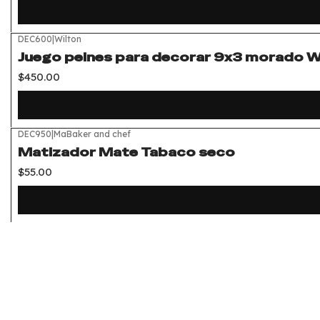
DEC600
|
Wilton
Juego peines para decorar 9x3 morado W
$450.00
DEC950
|
MaBaker and chef
Matizador Mate Tabaco seco
$55.00