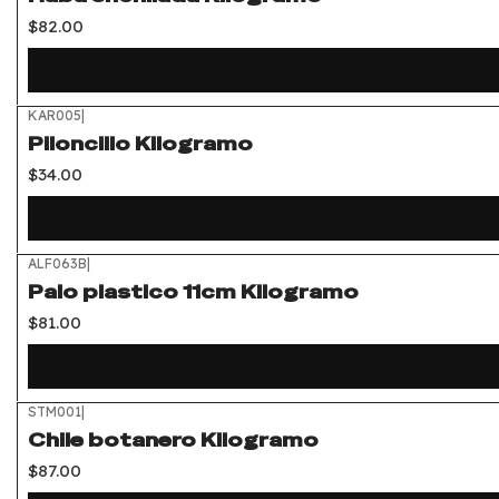
$82.00
KAR005
|
Piloncillo Kilogramo
$34.00
ALF063B
|
Palo plastico 11cm Kilogramo
$81.00
STM001
|
Chile botanero Kilogramo
$87.00