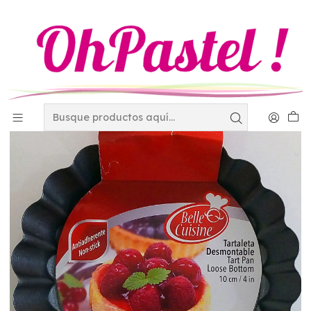
Inicio
Utensilios
Moldes
Tartaleta AA desmontable 10 cm 5-5405