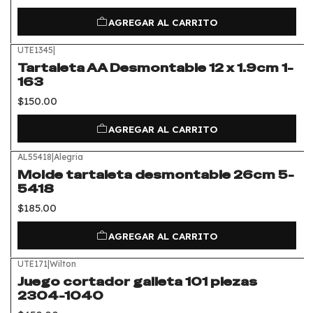
AGREGAR AL CARRITO
UTE1345
|
Tartaleta AA Desmontable 12 x 1.9cm 1-
163
$150.00
AGREGAR AL CARRITO
AL55418
|
Alegria
Molde tartaleta desmontable 26cm 5-
5418
$185.00
AGREGAR AL CARRITO
UTE171
|
Wilton
Juego cortador galleta 101 piezas
2304-1040