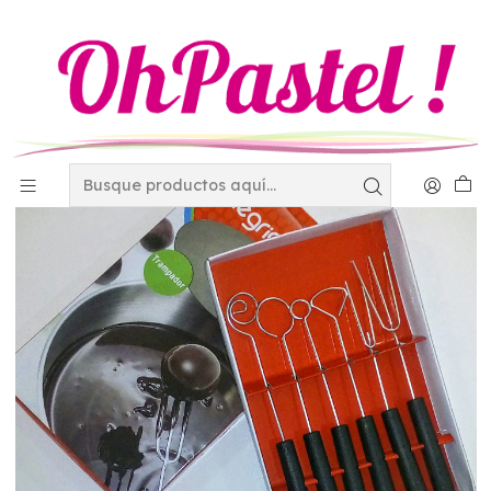
Inicio
Utensilios
Pequeños utensilios
mercadolibre
Trampador 6 Piezas 4-1676