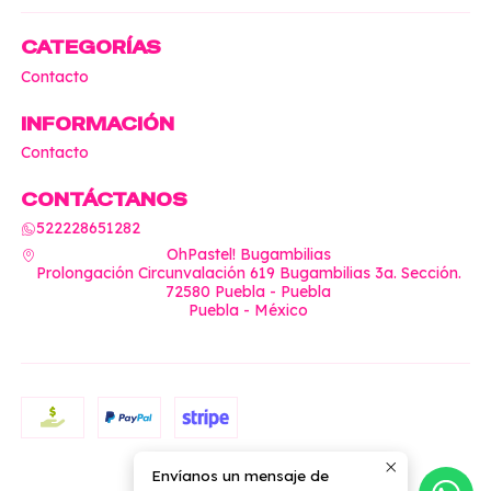
CATEGORÍAS
Contacto
INFORMACIÓN
Contacto
CONTÁCTANOS
522228651282
OhPastel! Bugambilias
Prolongación Circunvalación 619 Bugambilias 3a. Sección.
72580 Puebla - Puebla
Puebla - México
Envíanos un mensaje de
2026 OhPastel!.