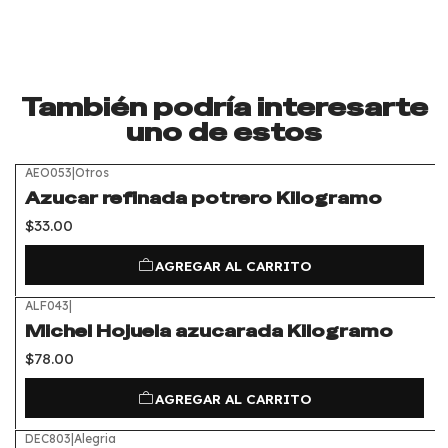
También podría interesarte
uno de estos
AEO053
|
Otros
Azucar refinada potrero Kilogramo
$33.00
AGREGAR AL CARRITO
ALF043
|
Michel Hojuela azucarada Kilogramo
$78.00
AGREGAR AL CARRITO
DEC803
|
Alegria