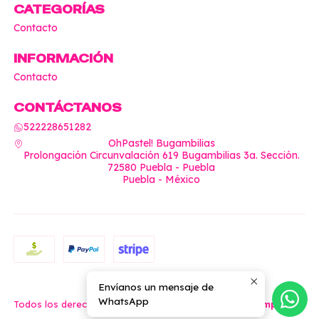
CATEGORÍAS
Contacto
INFORMACIÓN
Contacto
CONTÁCTANOS
522228651282
OhPastel! Bugambilias
Prolongación Circunvalación 619 Bugambilias 3a. Sección.
72580 Puebla - Puebla
Puebla - México
Envíanos un mensaje de
2026 OhPastel!.
WhatsApp
Todos los derechos reservados.
Desarrollado por Jumpseller
.