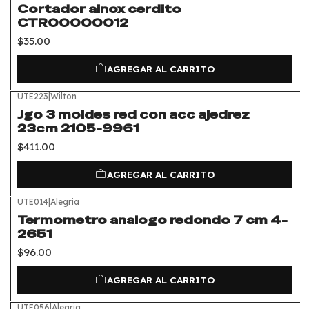
Cortador ainox cerdito
CTR00000012
$35.00
AGREGAR AL CARRITO
UTE223
|
Wilton
Jgo 3 moldes red con acc ajedrez
23cm 2105-9961
$411.00
AGREGAR AL CARRITO
UTE014
|
Alegria
Termometro analogo redondo 7 cm 4-
2651
$96.00
AGREGAR AL CARRITO
UTE056
|
Alegria