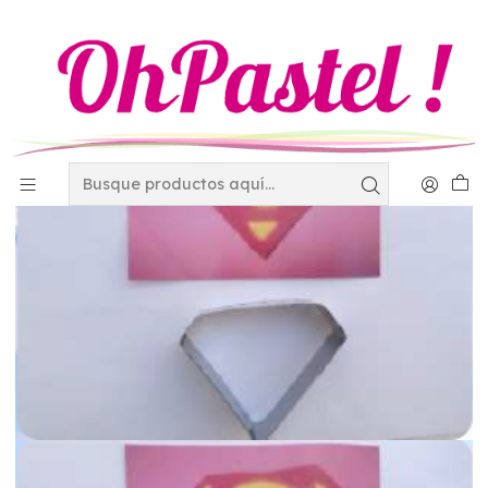
Inicio
Utensilios
Cortadores y eyectores
Cortador de acero inox. SM CTR112