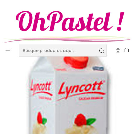
Inicio
Materias Primas
Ingredientes
Crema para batir Lyncott 980 ml