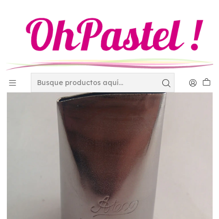
Inicio
Decoración
Duyas - Mangas y Coples
Duyas
Duya Ateco No. 127 petalo