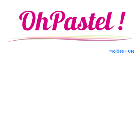
Inicio
Utensilios
Cortadores y eyectores
Jgo. cortadores p
Moldes
Ute