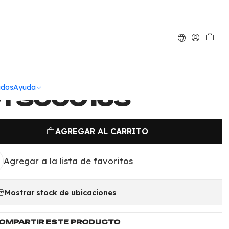
|
cortadores para
 redondos 3Piezas
ados
Ayuda
TS000163
AGREGAR AL CARRITO
Agregar a la lista de favoritos
Mostrar stock de ubicaciones
OMPARTIR ESTE PRODUCTO