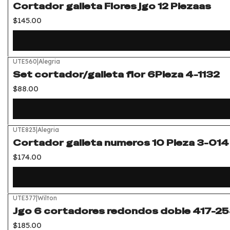
Cortador galleta Flores jgo 12 Piezaas
$145.00
UTE560
|
Alegria
Set cortador/galleta flor 6Pieza 4-1132
$88.00
UTE823
|
Alegria
Cortador galleta numeros 10 Pieza 3-014
$174.00
UTE377
|
Wilton
Jgo 6 cortadores redondos doble 417-25
$185.00