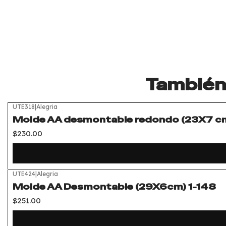
También 
UTE318
|
Alegria
Molde AA desmontable redondo (23X7 cm
$230.00
UTE424
|
Alegria
Molde AA Desmontable (29X6cm) 1-148
$251.00