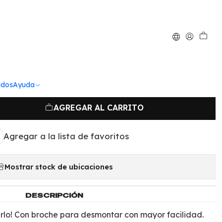
|
AA Desmontable
 (20X6 cm) 1-132
ados
Ayuda
AGREGAR AL CARRITO
Agregar a la lista de favoritos
Mostrar stock de ubicaciones
DESCRIPCIÓN
rlo! Con broche para desmontar con mayor facilidad.