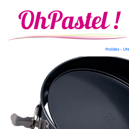
Inicio
Utensilios
Moldes
Molde AA Desmontable redondo (2
Moldes
Ute