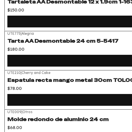
Tartaleta AA Desmontable 12 x 1.9cm 1-16
$150.00
UTE775
|
Alegria
Tarta AA Desmontable 24 cm 5-5417
$180.00
UTE210
|
Cherry and Cake
Espatula recta mango metal 30cm TOL0
$78.00
UTE009
|
Otros
Molde redondo de aluminio 24 cm
$68.00