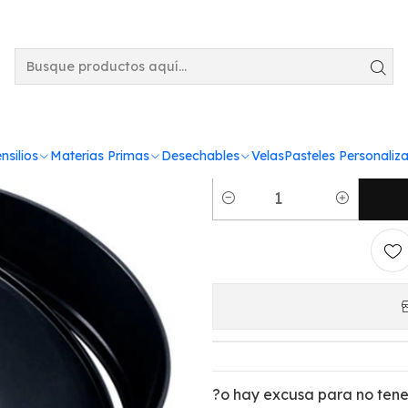
0X6 cm) 1-132
Molde 
redondo
nsilios
Materias Primas
Desechables
Velas
Pasteles Personaliz
Cantidad
?o hay excusa para no tene