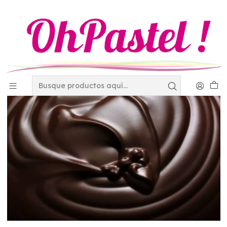
Inicio
Materias Primas
Chocolate
Relleno horneable tipo avellana Alpezzi Kilogramo