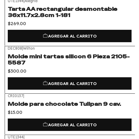
UTE1344
|
Alegria
Tarta AA rectangular desmontable
36x11.7x2.8cm 1-181
$269.00
AGREGAR AL CARRITO
DEC808
|
Wilton
Molde mini tartas silicon 6 Pieza 2105-
5587
$300.00
AGREGAR AL CARRITO
CRI0137
|
Molde para chocolate Tulipan 9 cav.
$15.00
AGREGAR AL CARRITO
UTE1344
|