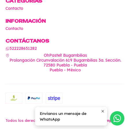
CATEGORÍAS
Contacto
INFORMACIÓN
Contacto
CONTÁCTANOS
522228651282
OhPastel! Bugambilias
Prolongación Circunvalación 619 Bugambilias 3a. Sección.
72580 Puebla - Puebla
Puebla - México
Envíanos un mensaje de
2026 OhPastel!.
WhatsApp
Todos los derechos reservados.
Desarrollado por Jumpseller
.