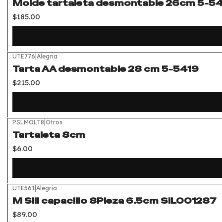
Molde tartaleta desmontable 26cm 5-5
$185.00
UTE776
|
Alegria
Tarta AA desmontable 28 cm 5-5419
$215.00
PSLMOLT8
|
Otros
Tartaleta 8cm
$6.00
UTE561
|
Alegria
M Sili capacillo 8Pieza 6.5cm SIL001287
$89.00