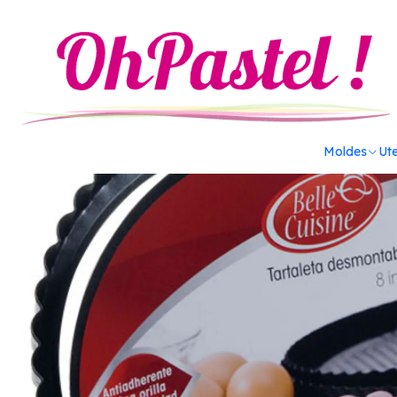
Inicio
Utensilios
Moldes
Tartaleta desmontable 20 cm 606
Moldes
Ute