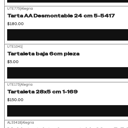
UTE775
|
Alegria
Tarta AA Desmontable 24 cm 5-5417
$180.00
UTE1041
|
Tartaleta baja 6cm pieza
$5.00
UTE173
|
Alegria
Tartaleta 28x5 cm 1-169
$150.00
AL55418
|
Alegria