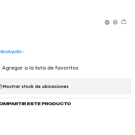
|
ta desmontable 20
cm 6069
ados
Ayuda
Agregar a la lista de favoritos
Mostrar stock de ubicaciones
OMPARTIR ESTE PRODUCTO