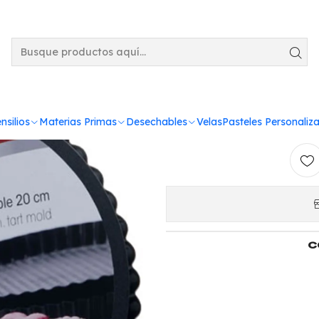
9
Tartale
nsilios
Materias Primas
Desechables
Velas
Pasteles Personaliz
C